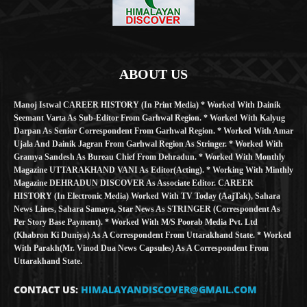
ABOUT US
Manoj Istwal CAREER HISTORY (in Print Media) * Worked With Dainik
Seemant Varta As Sub-Editor From Garhwal Region. * Worked With Kalyug
Darpan As Senior Correspondent From Garhwal Region. * Worked With Amar
Ujala And Dainik Jagran From Garhwal Region As Stringer. * Worked With
Gramya Sandesh As Bureau Chief From Dehradun. * Worked With Monthly
Magazine UTTARAKHAND VANI As Editor(Acting). * Working With Minthly
Magazine DEHRADUN DISCOVER As Associate Editor. CAREER
HISTORY (in Electronic Media) Worked With TV Today (AajTak), Sahara
News Lines, Sahara Samaya, Star News As STRINGER (Correspondent As
Per Story Base Payment). * Worked With M/S Poorab Media Pvt. Ltd
(Khabron Ki Duniya) As A Correspondent From Uttarakhand State. * Worked
With Parakh(Mr. Vinod Dua News Capsules) As A Correspondent From
Uttarakhand State.
CONTACT US:
HIMALAYANDISCOVER@GMAIL.COM