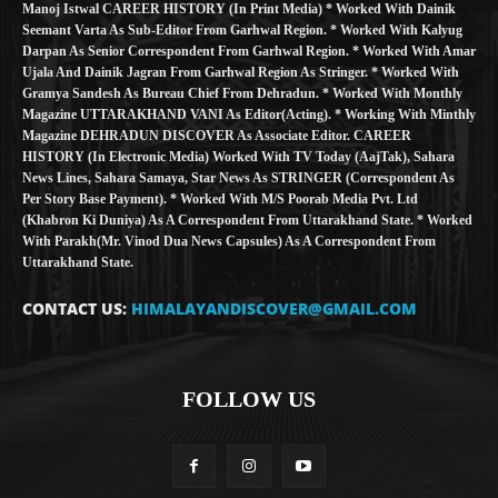
Manoj Istwal CAREER HISTORY (in Print Media) * Worked With Dainik
Seemant Varta As Sub-Editor From Garhwal Region. * Worked With Kalyug
Darpan As Senior Correspondent From Garhwal Region. * Worked With Amar
Ujala And Dainik Jagran From Garhwal Region As Stringer. * Worked With
Gramya Sandesh As Bureau Chief From Dehradun. * Worked With Monthly
Magazine UTTARAKHAND VANI As Editor(Acting). * Working With Minthly
Magazine DEHRADUN DISCOVER As Associate Editor. CAREER
HISTORY (in Electronic Media) Worked With TV Today (AajTak), Sahara
News Lines, Sahara Samaya, Star News As STRINGER (Correspondent As
Per Story Base Payment). * Worked With M/S Poorab Media Pvt. Ltd
(Khabron Ki Duniya) As A Correspondent From Uttarakhand State. * Worked
With Parakh(Mr. Vinod Dua News Capsules) As A Correspondent From
Uttarakhand State.
CONTACT US:
HIMALAYANDISCOVER@GMAIL.COM
FOLLOW US