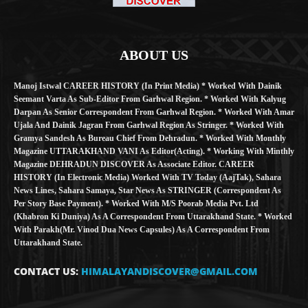
ABOUT US
Manoj Istwal CAREER HISTORY (in Print Media) * Worked With Dainik
Seemant Varta As Sub-Editor From Garhwal Region. * Worked With Kalyug
Darpan As Senior Correspondent From Garhwal Region. * Worked With Amar
Ujala And Dainik Jagran From Garhwal Region As Stringer. * Worked With
Gramya Sandesh As Bureau Chief From Dehradun. * Worked With Monthly
Magazine UTTARAKHAND VANI As Editor(Acting). * Working With Minthly
Magazine DEHRADUN DISCOVER As Associate Editor. CAREER
HISTORY (in Electronic Media) Worked With TV Today (AajTak), Sahara
News Lines, Sahara Samaya, Star News As STRINGER (Correspondent As
Per Story Base Payment). * Worked With M/S Poorab Media Pvt. Ltd
(Khabron Ki Duniya) As A Correspondent From Uttarakhand State. * Worked
With Parakh(Mr. Vinod Dua News Capsules) As A Correspondent From
Uttarakhand State.
CONTACT US:
HIMALAYANDISCOVER@GMAIL.COM