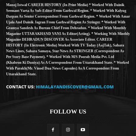
Manoj Istwal CAREER HISTORY (in Print Media) * Worked With Dainik
Seemant Varta As Sub-Editor From Garhwal Region. * Worked With Kalyug
Darpan As Senior Correspondent From Garhwal Region. * Worked With Amar
Ujala And Dainik Jagran From Garhwal Region As Stringer. * Worked With
Gramya Sandesh As Bureau Chief From Dehradun. * Worked With Monthly
Magazine UTTARAKHAND VANI As Editor(Acting). * Working With Minthly
Magazine DEHRADUN DISCOVER As Associate Editor. CAREER
HISTORY (in Electronic Media) Worked With TV Today (AajTak), Sahara
News Lines, Sahara Samaya, Star News As STRINGER (Correspondent As
Per Story Base Payment). * Worked With M/S Poorab Media Pvt. Ltd
(Khabron Ki Duniya) As A Correspondent From Uttarakhand State. * Worked
With Parakh(Mr. Vinod Dua News Capsules) As A Correspondent From
Uttarakhand State.
CONTACT US:
HIMALAYANDISCOVER@GMAIL.COM
FOLLOW US