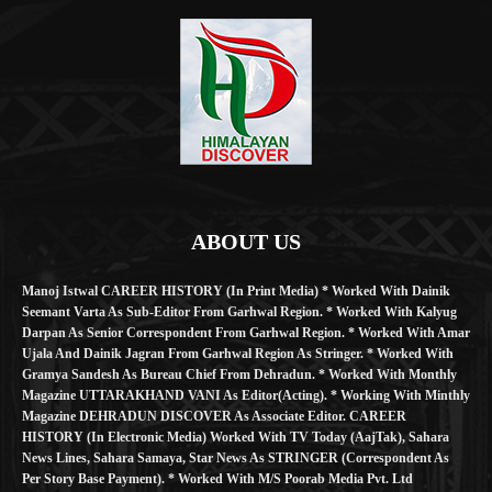
ABOUT US
Manoj Istwal CAREER HISTORY (in Print Media) * Worked With Dainik
Seemant Varta As Sub-Editor From Garhwal Region. * Worked With Kalyug
Darpan As Senior Correspondent From Garhwal Region. * Worked With Amar
Ujala And Dainik Jagran From Garhwal Region As Stringer. * Worked With
Gramya Sandesh As Bureau Chief From Dehradun. * Worked With Monthly
Magazine UTTARAKHAND VANI As Editor(Acting). * Working With Minthly
Magazine DEHRADUN DISCOVER As Associate Editor. CAREER
HISTORY (in Electronic Media) Worked With TV Today (AajTak), Sahara
News Lines, Sahara Samaya, Star News As STRINGER (Correspondent As
Per Story Base Payment). * Worked With M/S Poorab Media Pvt. Ltd