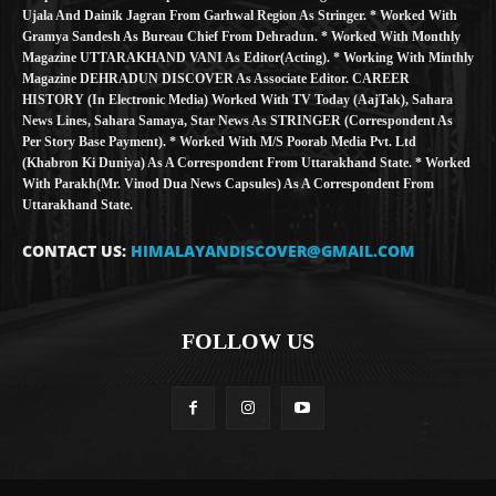
Ujala And Dainik Jagran From Garhwal Region As Stringer. * Worked With
Gramya Sandesh As Bureau Chief From Dehradun. * Worked With Monthly
Magazine UTTARAKHAND VANI As Editor(Acting). * Working With Minthly
Magazine DEHRADUN DISCOVER As Associate Editor. CAREER
HISTORY (in Electronic Media) Worked With TV Today (AajTak), Sahara
News Lines, Sahara Samaya, Star News As STRINGER (Correspondent As
Per Story Base Payment). * Worked With M/S Poorab Media Pvt. Ltd
(Khabron Ki Duniya) As A Correspondent From Uttarakhand State. * Worked
With Parakh(Mr. Vinod Dua News Capsules) As A Correspondent From
Uttarakhand State.
CONTACT US:
HIMALAYANDISCOVER@GMAIL.COM
FOLLOW US