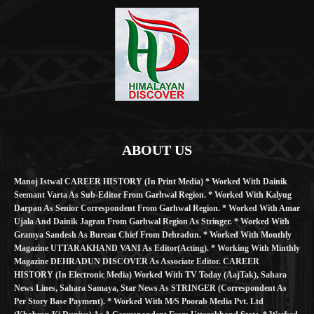
ABOUT US
Manoj Istwal CAREER HISTORY (in Print Media) * Worked With Dainik
Seemant Varta As Sub-Editor From Garhwal Region. * Worked With Kalyug
Darpan As Senior Correspondent From Garhwal Region. * Worked With Amar
Ujala And Dainik Jagran From Garhwal Region As Stringer. * Worked With
Gramya Sandesh As Bureau Chief From Dehradun. * Worked With Monthly
Magazine UTTARAKHAND VANI As Editor(Acting). * Working With Minthly
Magazine DEHRADUN DISCOVER As Associate Editor. CAREER
HISTORY (in Electronic Media) Worked With TV Today (AajTak), Sahara
News Lines, Sahara Samaya, Star News As STRINGER (Correspondent As
Per Story Base Payment). * Worked With M/S Poorab Media Pvt. Ltd