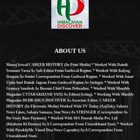
ABOUT US
Manoj Istwal CAREER HISTORY (in Print Media) * Worked With Dainik
Seemant Varta As Sub-Editor From Garhwal Region. * Worked With Kalyug
Darpan As Senior Correspondent From Garhwal Region. * Worked With Amar
Ujala And Dainik Jagran From Garhwal Region As Stringer. * Worked With
Gramya Sandesh As Bureau Chief From Dehradun. * Worked With Monthly
Magazine UTTARAKHAND VANI As Editor(Acting). * Working With Minthly
Magazine DEHRADUN DISCOVER As Associate Editor. CAREER
HISTORY (in Electronic Media) Worked With TV Today (AajTak), Sahara
News Lines, Sahara Samaya, Star News As STRINGER (Correspondent As
Per Story Base Payment). * Worked With M/S Poorab Media Pvt. Ltd
(Khabron Ki Duniya) As A Correspondent From Uttarakhand State. * Worked
With Parakh(Mr. Vinod Dua News Capsules) As A Correspondent From
Uttarakhand State.