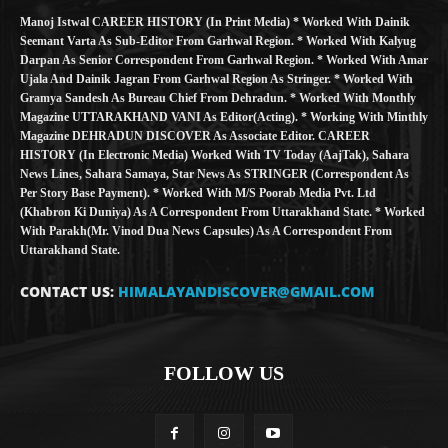
Manoj Istwal CAREER HISTORY (in Print Media) * Worked With Dainik
Seemant Varta As Sub-Editor From Garhwal Region. * Worked With Kalyug
Darpan As Senior Correspondent From Garhwal Region. * Worked With Amar
Ujala And Dainik Jagran From Garhwal Region As Stringer. * Worked With
Gramya Sandesh As Bureau Chief From Dehradun. * Worked With Monthly
Magazine UTTARAKHAND VANI As Editor(Acting). * Working With Minthly
Magazine DEHRADUN DISCOVER As Associate Editor. CAREER
HISTORY (in Electronic Media) Worked With TV Today (AajTak), Sahara
News Lines, Sahara Samaya, Star News As STRINGER (Correspondent As
Per Story Base Payment). * Worked With M/S Poorab Media Pvt. Ltd
(Khabron Ki Duniya) As A Correspondent From Uttarakhand State. * Worked
With Parakh(Mr. Vinod Dua News Capsules) As A Correspondent From
Uttarakhand State.
CONTACT US:
HIMALAYANDISCOVER@GMAIL.COM
FOLLOW US