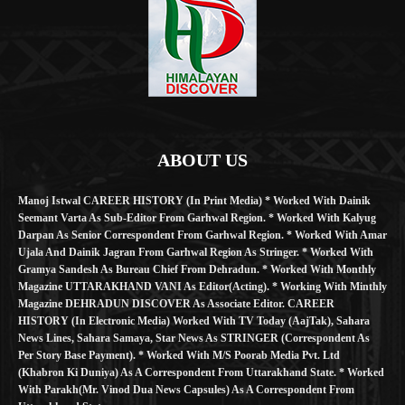
ABOUT US
Manoj Istwal CAREER HISTORY (in Print Media) * Worked With Dainik
Seemant Varta As Sub-Editor From Garhwal Region. * Worked With Kalyug
Darpan As Senior Correspondent From Garhwal Region. * Worked With Amar
Ujala And Dainik Jagran From Garhwal Region As Stringer. * Worked With
Gramya Sandesh As Bureau Chief From Dehradun. * Worked With Monthly
Magazine UTTARAKHAND VANI As Editor(Acting). * Working With Minthly
Magazine DEHRADUN DISCOVER As Associate Editor. CAREER
HISTORY (in Electronic Media) Worked With TV Today (AajTak), Sahara
News Lines, Sahara Samaya, Star News As STRINGER (Correspondent As
Per Story Base Payment). * Worked With M/S Poorab Media Pvt. Ltd
(Khabron Ki Duniya) As A Correspondent From Uttarakhand State. * Worked
With Parakh(Mr. Vinod Dua News Capsules) As A Correspondent From