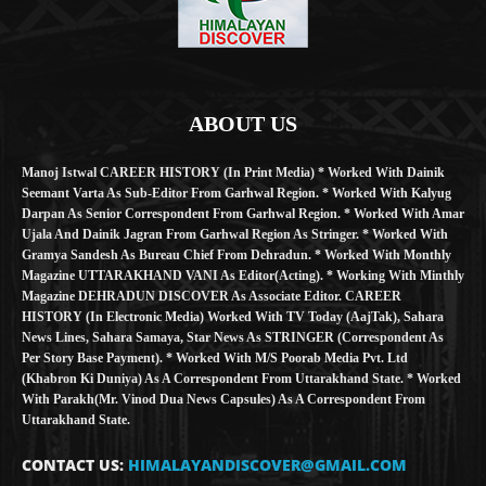
ABOUT US
Manoj Istwal CAREER HISTORY (in Print Media) * Worked With Dainik
Seemant Varta As Sub-Editor From Garhwal Region. * Worked With Kalyug
Darpan As Senior Correspondent From Garhwal Region. * Worked With Amar
Ujala And Dainik Jagran From Garhwal Region As Stringer. * Worked With
Gramya Sandesh As Bureau Chief From Dehradun. * Worked With Monthly
Magazine UTTARAKHAND VANI As Editor(Acting). * Working With Minthly
Magazine DEHRADUN DISCOVER As Associate Editor. CAREER
HISTORY (in Electronic Media) Worked With TV Today (AajTak), Sahara
News Lines, Sahara Samaya, Star News As STRINGER (Correspondent As
Per Story Base Payment). * Worked With M/S Poorab Media Pvt. Ltd
(Khabron Ki Duniya) As A Correspondent From Uttarakhand State. * Worked
With Parakh(Mr. Vinod Dua News Capsules) As A Correspondent From
Uttarakhand State.
CONTACT US:
HIMALAYANDISCOVER@GMAIL.COM