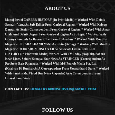
ABOUT US
Manoj Istwal CAREER HISTORY (in Print Media) * Worked With Dainik
Seemant Varta As Sub-Editor From Garhwal Region. * Worked With Kalyug
Darpan As Senior Correspondent From Garhwal Region. * Worked With Amar
Ujala And Dainik Jagran From Garhwal Region As Stringer. * Worked With
Gramya Sandesh As Bureau Chief From Dehradun. * Worked With Monthly
Magazine UTTARAKHAND VANI As Editor(Acting). * Working With Minthly
Magazine DEHRADUN DISCOVER As Associate Editor. CAREER
HISTORY (in Electronic Media) Worked With TV Today (AajTak), Sahara
News Lines, Sahara Samaya, Star News As STRINGER (Correspondent As
Per Story Base Payment). * Worked With M/S Poorab Media Pvt. Ltd
(Khabron Ki Duniya) As A Correspondent From Uttarakhand State. * Worked
With Parakh(Mr. Vinod Dua News Capsules) As A Correspondent From
Uttarakhand State.
CONTACT US:
HIMALAYANDISCOVER@GMAIL.COM
FOLLOW US