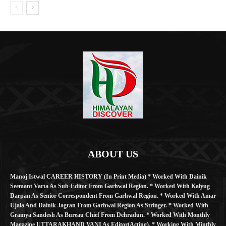
ABOUT US
Manoj Istwal CAREER HISTORY (in Print Media) * Worked With Dainik
Seemant Varta As Sub-Editor From Garhwal Region. * Worked With Kalyug
Darpan As Senior Correspondent From Garhwal Region. * Worked With Amar
Ujala And Dainik Jagran From Garhwal Region As Stringer. * Worked With
Gramya Sandesh As Bureau Chief From Dehradun. * Worked With Monthly
Magazine UTTARAKHAND VANI As Editor(Acting). * Working With Minthly