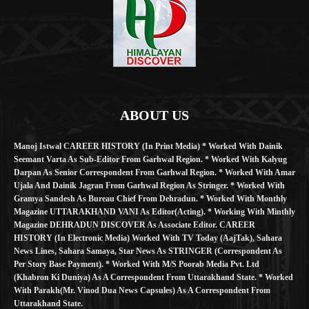
ABOUT US
Manoj Istwal CAREER HISTORY (in Print Media) * Worked With Dainik
Seemant Varta As Sub-Editor From Garhwal Region. * Worked With Kalyug
Darpan As Senior Correspondent From Garhwal Region. * Worked With Amar
Ujala And Dainik Jagran From Garhwal Region As Stringer. * Worked With
Gramya Sandesh As Bureau Chief From Dehradun. * Worked With Monthly
Magazine UTTARAKHAND VANI As Editor(Acting). * Working With Minthly
Magazine DEHRADUN DISCOVER As Associate Editor. CAREER
HISTORY (in Electronic Media) Worked With TV Today (AajTak), Sahara
News Lines, Sahara Samaya, Star News As STRINGER (Correspondent As
Per Story Base Payment). * Worked With M/S Poorab Media Pvt. Ltd
(Khabron Ki Duniya) As A Correspondent From Uttarakhand State. * Worked
With Parakh(Mr. Vinod Dua News Capsules) As A Correspondent From
Uttarakhand State.