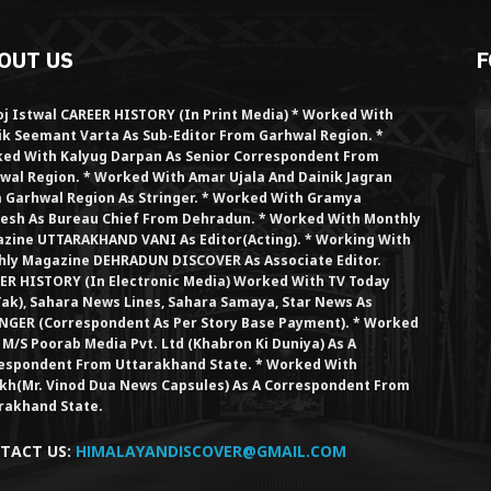
OUT US
F
j Istwal CAREER HISTORY (in Print Media) * Worked With
ik Seemant Varta As Sub-Editor From Garhwal Region. *
ed With Kalyug Darpan As Senior Correspondent From
wal Region. * Worked With Amar Ujala And Dainik Jagran
 Garhwal Region As Stringer. * Worked With Gramya
esh As Bureau Chief From Dehradun. * Worked With Monthly
zine UTTARAKHAND VANI As Editor(Acting). * Working With
hly Magazine DEHRADUN DISCOVER As Associate Editor.
ER HISTORY (in Electronic Media) Worked With TV Today
Tak), Sahara News Lines, Sahara Samaya, Star News As
NGER (Correspondent As Per Story Base Payment). * Worked
 M/S Poorab Media Pvt. Ltd (Khabron Ki Duniya) As A
espondent From Uttarakhand State. * Worked With
kh(Mr. Vinod Dua News Capsules) As A Correspondent From
rakhand State.
TACT US:
HIMALAYANDISCOVER@GMAIL.COM