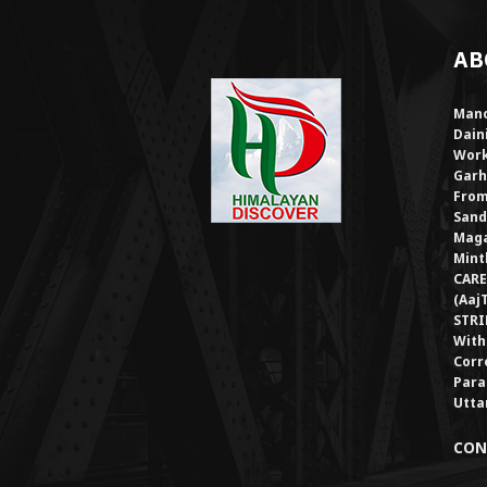
AB
Mano
Dain
Work
Garh
From
Sand
Maga
Mint
CARE
(Aaj
STRI
With
Corr
Para
Utta
CON