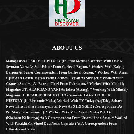
ABOUT US
Manoj Istwal CAREER HISTORY (in Print Media) * Worked With Dainik
Seemant Varta As Sub-Editor From Garhwal Region. * Worked With Kalyug
Darpan As Senior Correspondent From Garhwal Region. * Worked With Amar
Ujala And Dainik Jagran From Garhwal Region As Stringer. * Worked With
Gramya Sandesh As Bureau Chief From Dehradun. * Worked With Monthly
Magazine UTTARAKHAND VANI As Editor(Acting). * Working With Minthly
Magazine DEHRADUN DISCOVER As Associate Editor. CAREER
HISTORY (in Electronic Media) Worked With TV Today (AajTak), Sahara
News Lines, Sahara Samaya, Star News As STRINGER (Correspondent As
Per Story Base Payment). * Worked With M/S Poorab Media Pvt. Ltd
(Khabron Ki Duniya) As A Correspondent From Uttarakhand State. * Worked
With Parakh(Mr. Vinod Dua News Capsules) As A Correspondent From
Uttarakhand State.