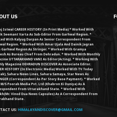
OUT US
F
j Istwal CAREER HISTORY (in Print Media) * Worked With
ik Seemant Varta As Sub-Editor From Garhwal Region. *
ed With Kalyug Darpan As Senior Correspondent From
wal Region. * Worked With Amar Ujala And Dainik Jagran
 Garhwal Region As Stringer. * Worked With Gramya
esh As Bureau Chief From Dehradun. * Worked With Monthly
zine UTTARAKHAND VANI As Editor(Acting). * Working With
hly Magazine DEHRADUN DISCOVER As Associate Editor.
ER HISTORY (in Electronic Media) Worked With TV Today
Tak), Sahara News Lines, Sahara Samaya, Star News As
NGER (Correspondent As Per Story Base Payment). * Worked
 M/S Poorab Media Pvt. Ltd (Khabron Ki Duniya) As A
espondent From Uttarakhand State. * Worked With
kh(Mr. Vinod Dua News Capsules) As A Correspondent From
rakhand State.
TACT US:
HIMALAYANDISCOVER@GMAIL.COM