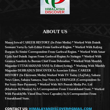
ABOUT US
Manoj Istwal CAREER HISTORY (in Print Media) * Worked With Dainik
Seemant Varta As Sub-Editor From Garhwal Region. * Worked With Kalyug
Darpan As Senior Correspondent From Garhwal Region. * Worked With Amar
Ujala And Dainik Jagran From Garhwal Region As Stringer. * Worked With
Gramya Sandesh As Bureau Chief From Dehradun. * Worked With Monthly
Magazine UTTARAKHAND VANI As Editor(Acting). * Working With Minthly
Magazine DEHRADUN DISCOVER As Associate Editor. CAREER
HISTORY (in Electronic Media) Worked With TV Today (AajTak), Sahara
News Lines, Sahara Samaya, Star News As STRINGER (Correspondent As
Per Story Base Payment). * Worked With M/S Poorab Media Pvt. Ltd
(Khabron Ki Duniya) As A Correspondent From Uttarakhand State. * Worked
With Parakh(Mr. Vinod Dua News Capsules) As A Correspondent From
Uttarakhand State.
CONTACT US:
HIMALAYANDISCOVER@GMAIL.COM