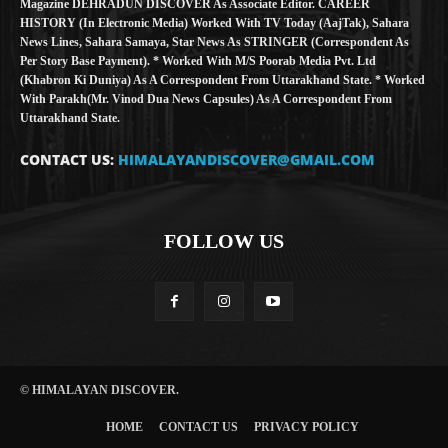
Magazine DEHRADUN DISCOVER As Associate Editor. CAREER
HISTORY (in Electronic Media) Worked With TV Today (AajTak), Sahara
News Lines, Sahara Samaya, Star News As STRINGER (Correspondent As
Per Story Base Payment). * Worked With M/S Poorab Media Pvt. Ltd
(Khabron Ki Duniya) As A Correspondent From Uttarakhand State. * Worked
With Parakh(Mr. Vinod Dua News Capsules) As A Correspondent From
Uttarakhand State.
CONTACT US:
HIMALAYANDISCOVER@GMAIL.COM
FOLLOW US
© HIMALAYAN DISCOVER.
HOME
CONTACT US
PRIVACY POLICY