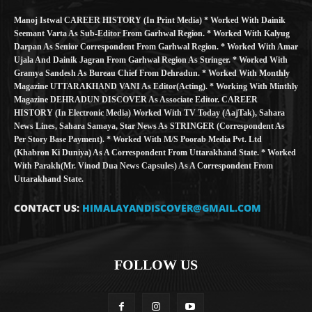
Manoj Istwal CAREER HISTORY (in Print Media) * Worked With Dainik
Seemant Varta As Sub-Editor From Garhwal Region. * Worked With Kalyug
Darpan As Senior Correspondent From Garhwal Region. * Worked With Amar
Ujala And Dainik Jagran From Garhwal Region As Stringer. * Worked With
Gramya Sandesh As Bureau Chief From Dehradun. * Worked With Monthly
Magazine UTTARAKHAND VANI As Editor(Acting). * Working With Minthly
Magazine DEHRADUN DISCOVER As Associate Editor. CAREER
HISTORY (in Electronic Media) Worked With TV Today (AajTak), Sahara
News Lines, Sahara Samaya, Star News As STRINGER (Correspondent As
Per Story Base Payment). * Worked With M/S Poorab Media Pvt. Ltd
(Khabron Ki Duniya) As A Correspondent From Uttarakhand State. * Worked
With Parakh(Mr. Vinod Dua News Capsules) As A Correspondent From
Uttarakhand State.
CONTACT US:
HIMALAYANDISCOVER@GMAIL.COM
FOLLOW US