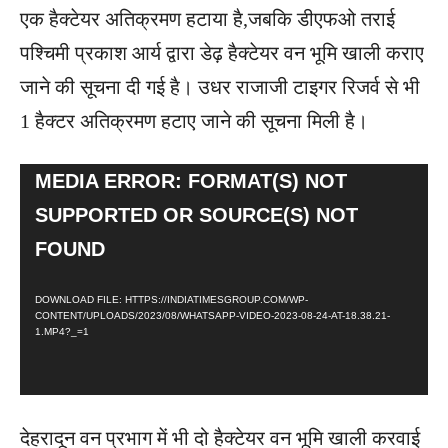
एक हैक्टेयर अतिक्रमण हटाया है,जबकि डीएफओ तराई
पश्चिमी प्रकाश आर्य द्वारा डेढ़ हैक्टेयर वन भूमि खाली कराए
जाने की सूचना दी गई है। उधर राजाजी टाइगर रिजर्व से भी
1 हैक्टर अतिक्रमण हटाए जाने की सूचना मिली है।
V
MEDIA ERROR: FORMAT(S) NOT
I
SUPPORTED OR SOURCE(S) NOT
D
FOUND
E
O
DOWNLOAD FILE: HTTPS://INDIATIMESGROUP.COM/WP-
P
CONTENT/UPLOADS/2023/08/WHATSAPP-VIDEO-2023-08-24-AT-18.38.21-
L
1.MP4?_=1
A
Y
E
देहरादून वन प्रभाग में भी दो हैक्टेयर वन भूमि खाली करवाई
R