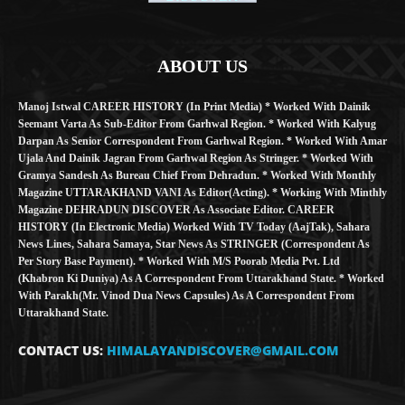
ABOUT US
Manoj Istwal CAREER HISTORY (in Print Media) * Worked With Dainik
Seemant Varta As Sub-Editor From Garhwal Region. * Worked With Kalyug
Darpan As Senior Correspondent From Garhwal Region. * Worked With Amar
Ujala And Dainik Jagran From Garhwal Region As Stringer. * Worked With
Gramya Sandesh As Bureau Chief From Dehradun. * Worked With Monthly
Magazine UTTARAKHAND VANI As Editor(Acting). * Working With Minthly
Magazine DEHRADUN DISCOVER As Associate Editor. CAREER
HISTORY (in Electronic Media) Worked With TV Today (AajTak), Sahara
News Lines, Sahara Samaya, Star News As STRINGER (Correspondent As
Per Story Base Payment). * Worked With M/S Poorab Media Pvt. Ltd
(Khabron Ki Duniya) As A Correspondent From Uttarakhand State. * Worked
With Parakh(Mr. Vinod Dua News Capsules) As A Correspondent From
Uttarakhand State.
CONTACT US:
HIMALAYANDISCOVER@GMAIL.COM