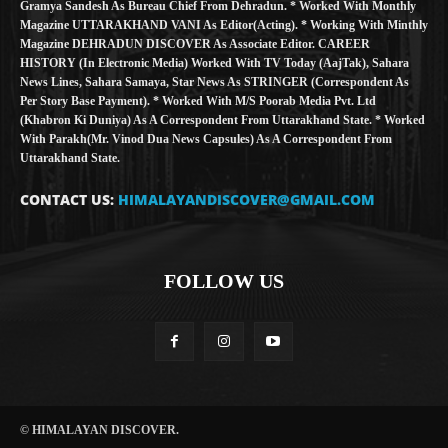
Gramya Sandesh As Bureau Chief From Dehradun. * Worked With Monthly
Magazine UTTARAKHAND VANI As Editor(Acting). * Working With Minthly
Magazine DEHRADUN DISCOVER As Associate Editor. CAREER
HISTORY (in Electronic Media) Worked With TV Today (AajTak), Sahara
News Lines, Sahara Samaya, Star News As STRINGER (Correspondent As
Per Story Base Payment). * Worked With M/S Poorab Media Pvt. Ltd
(Khabron Ki Duniya) As A Correspondent From Uttarakhand State. * Worked
With Parakh(Mr. Vinod Dua News Capsules) As A Correspondent From
Uttarakhand State.
CONTACT US:
HIMALAYANDISCOVER@GMAIL.COM
FOLLOW US
© HIMALAYAN DISCOVER.