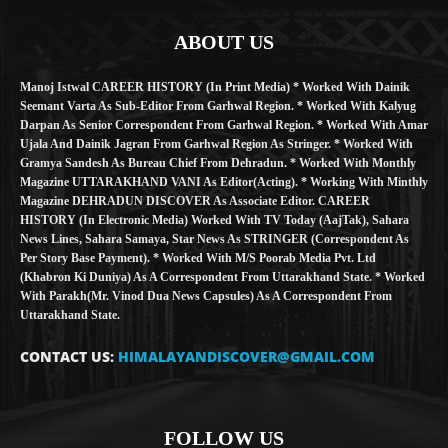
ABOUT US
Manoj Istwal CAREER HISTORY (in Print Media) * Worked With Dainik
Seemant Varta As Sub-Editor From Garhwal Region. * Worked With Kalyug
Darpan As Senior Correspondent From Garhwal Region. * Worked With Amar
Ujala And Dainik Jagran From Garhwal Region As Stringer. * Worked With
Gramya Sandesh As Bureau Chief From Dehradun. * Worked With Monthly
Magazine UTTARAKHAND VANI As Editor(Acting). * Working With Minthly
Magazine DEHRADUN DISCOVER As Associate Editor. CAREER
HISTORY (in Electronic Media) Worked With TV Today (AajTak), Sahara
News Lines, Sahara Samaya, Star News As STRINGER (Correspondent As
Per Story Base Payment). * Worked With M/S Poorab Media Pvt. Ltd
(Khabron Ki Duniya) As A Correspondent From Uttarakhand State. * Worked
With Parakh(Mr. Vinod Dua News Capsules) As A Correspondent From
Uttarakhand State.
CONTACT US:
HIMALAYANDISCOVER@GMAIL.COM
FOLLOW US