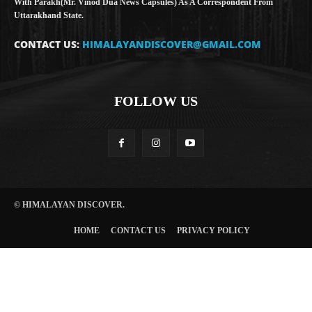
With Parakh(Mr. Vinod Dua News Capsules) As A Correspondent From
Uttarakhand State.
CONTACT US:
HIMALAYANDISCOVER@GMAIL.COM
FOLLOW US
© HIMALAYAN DISCOVER.
HOME
CONTACT US
PRIVACY POLICY