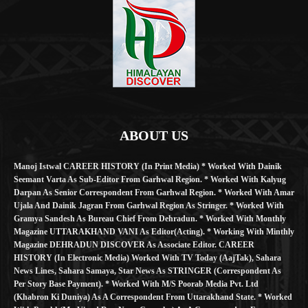
ABOUT US
Manoj Istwal CAREER HISTORY (in Print Media) * Worked With Dainik
Seemant Varta As Sub-Editor From Garhwal Region. * Worked With Kalyug
Darpan As Senior Correspondent From Garhwal Region. * Worked With Amar
Ujala And Dainik Jagran From Garhwal Region As Stringer. * Worked With
Gramya Sandesh As Bureau Chief From Dehradun. * Worked With Monthly
Magazine UTTARAKHAND VANI As Editor(Acting). * Working With Minthly
Magazine DEHRADUN DISCOVER As Associate Editor. CAREER
HISTORY (in Electronic Media) Worked With TV Today (AajTak), Sahara
News Lines, Sahara Samaya, Star News As STRINGER (Correspondent As
Per Story Base Payment). * Worked With M/S Poorab Media Pvt. Ltd
(Khabron Ki Duniya) As A Correspondent From Uttarakhand State. * Worked