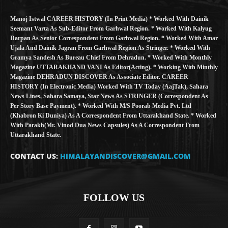
Manoj Istwal CAREER HISTORY (in Print Media) * Worked With Dainik
Seemant Varta As Sub-Editor From Garhwal Region. * Worked With Kalyug
Darpan As Senior Correspondent From Garhwal Region. * Worked With Amar
Ujala And Dainik Jagran From Garhwal Region As Stringer. * Worked With
Gramya Sandesh As Bureau Chief From Dehradun. * Worked With Monthly
Magazine UTTARAKHAND VANI As Editor(Acting). * Working With Minthly
Magazine DEHRADUN DISCOVER As Associate Editor. CAREER
HISTORY (in Electronic Media) Worked With TV Today (AajTak), Sahara
News Lines, Sahara Samaya, Star News As STRINGER (Correspondent As
Per Story Base Payment). * Worked With M/S Poorab Media Pvt. Ltd
(Khabron Ki Duniya) As A Correspondent From Uttarakhand State. * Worked
With Parakh(Mr. Vinod Dua News Capsules) As A Correspondent From
Uttarakhand State.
CONTACT US:
HIMALAYANDISCOVER@GMAIL.COM
FOLLOW US