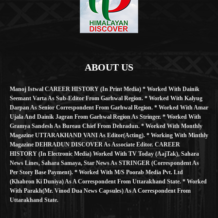
ABOUT US
Manoj Istwal CAREER HISTORY (in Print Media) * Worked With Dainik
Seemant Varta As Sub-Editor From Garhwal Region. * Worked With Kalyug
Darpan As Senior Correspondent From Garhwal Region. * Worked With Amar
Ujala And Dainik Jagran From Garhwal Region As Stringer. * Worked With
Gramya Sandesh As Bureau Chief From Dehradun. * Worked With Monthly
Magazine UTTARAKHAND VANI As Editor(Acting). * Working With Minthly
Magazine DEHRADUN DISCOVER As Associate Editor. CAREER
HISTORY (in Electronic Media) Worked With TV Today (AajTak), Sahara
News Lines, Sahara Samaya, Star News As STRINGER (Correspondent As
Per Story Base Payment). * Worked With M/S Poorab Media Pvt. Ltd
(Khabron Ki Duniya) As A Correspondent From Uttarakhand State. * Worked
With Parakh(Mr. Vinod Dua News Capsules) As A Correspondent From
Uttarakhand State.