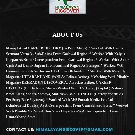
ABOUT US
Manoj Istwal CAREER HISTORY (in Print Media) * Worked With Dainik
Seemant Varta As Sub-Editor From Garhwal Region. * Worked With Kalyug
Darpan As Senior Correspondent From Garhwal Region. * Worked With Amar
Ujala And Dainik Jagran From Garhwal Region As Stringer. * Worked With
Gramya Sandesh As Bureau Chief From Dehradun. * Worked With Monthly
Magazine UTTARAKHAND VANI As Editor(Acting). * Working With Minthly
Magazine DEHRADUN DISCOVER As Associate Editor. CAREER
HISTORY (in Electronic Media) Worked With TV Today (AajTak), Sahara
News Lines, Sahara Samaya, Star News As STRINGER (Correspondent As
Per Story Base Payment). * Worked With M/S Poorab Media Pvt. Ltd
(Khabron Ki Duniya) As A Correspondent From Uttarakhand State. * Worked
With Parakh(Mr. Vinod Dua News Capsules) As A Correspondent From
Uttarakhand State.
CONTACT US:
HIMALAYANDISCOVER@GMAIL.COM