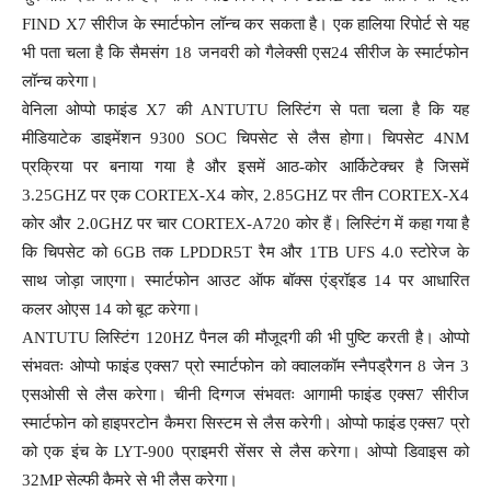
FIND X7 सीरीज के स्मार्टफोन लॉन्च कर सकता है। एक हालिया रिपोर्ट से यह
भी पता चला है कि सैमसंग 18 जनवरी को गैलेक्सी एस24 सीरीज के स्मार्टफोन
लॉन्च करेगा।
वेनिला ओप्पो फाइंड X7 की ANTUTU लिस्टिंग से पता चला है कि यह
मीडियाटेक डाइमेंशन 9300 SOC चिपसेट से लैस होगा। चिपसेट 4NM
प्रक्रिया पर बनाया गया है और इसमें आठ-कोर आर्किटेक्चर है जिसमें
3.25GHZ पर एक CORTEX-X4 कोर, 2.85GHZ पर तीन CORTEX-X4
कोर और 2.0GHZ पर चार CORTEX-A720 कोर हैं। लिस्टिंग में कहा गया है
कि चिपसेट को 6GB तक LPDDR5T रैम और 1TB UFS 4.0 स्टोरेज के
साथ जोड़ा जाएगा। स्मार्टफोन आउट ऑफ बॉक्स एंड्रॉइड 14 पर आधारित
कलर ओएस 14 को बूट करेगा।
ANTUTU लिस्टिंग 120HZ पैनल की मौजूदगी की भी पुष्टि करती है। ओप्पो
संभवतः ओप्पो फाइंड एक्स7 प्रो स्मार्टफोन को क्वालकॉम स्नैपड्रैगन 8 जेन 3
एसओसी से लैस करेगा। चीनी दिग्गज संभवतः आगामी फाइंड एक्स7 सीरीज
स्मार्टफोन को हाइपरटोन कैमरा सिस्टम से लैस करेगी। ओप्पो फाइंड एक्स7 प्रो
को एक इंच के LYT-900 प्राइमरी सेंसर से लैस करेगा। ओप्पो डिवाइस को
32MP सेल्फी कैमरे से भी लैस करेगा।