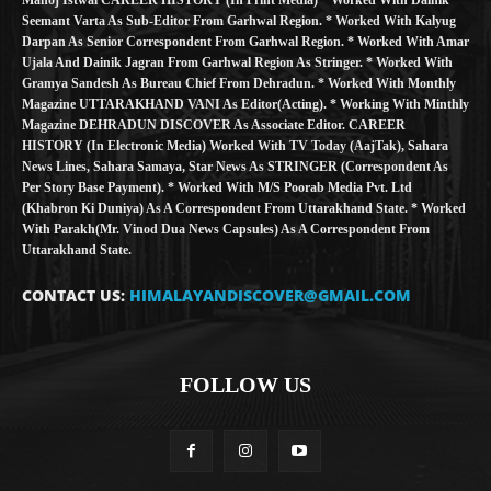
Seemant Varta As Sub-Editor From Garhwal Region. * Worked With Kalyug
Darpan As Senior Correspondent From Garhwal Region. * Worked With Amar
Ujala And Dainik Jagran From Garhwal Region As Stringer. * Worked With
Gramya Sandesh As Bureau Chief From Dehradun. * Worked With Monthly
Magazine UTTARAKHAND VANI As Editor(Acting). * Working With Minthly
Magazine DEHRADUN DISCOVER As Associate Editor. CAREER
HISTORY (in Electronic Media) Worked With TV Today (AajTak), Sahara
News Lines, Sahara Samaya, Star News As STRINGER (Correspondent As
Per Story Base Payment). * Worked With M/S Poorab Media Pvt. Ltd
(Khabron Ki Duniya) As A Correspondent From Uttarakhand State. * Worked
With Parakh(Mr. Vinod Dua News Capsules) As A Correspondent From
Uttarakhand State.
CONTACT US:
HIMALAYANDISCOVER@GMAIL.COM
FOLLOW US