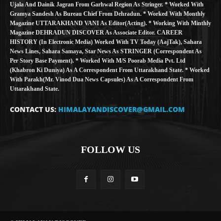
Ujala And Dainik Jagran From Garhwal Region As Stringer. * Worked With
Gramya Sandesh As Bureau Chief From Dehradun. * Worked With Monthly
Magazine UTTARAKHAND VANI As Editor(Acting). * Working With Minthly
Magazine DEHRADUN DISCOVER As Associate Editor. CAREER
HISTORY (in Electronic Media) Worked With TV Today (AajTak), Sahara
News Lines, Sahara Samaya, Star News As STRINGER (Correspondent As
Per Story Base Payment). * Worked With M/S Poorab Media Pvt. Ltd
(Khabron Ki Duniya) As A Correspondent From Uttarakhand State. * Worked
With Parakh(Mr. Vinod Dua News Capsules) As A Correspondent From
Uttarakhand State.
CONTACT US:
HIMALAYANDISCOVER@GMAIL.COM
FOLLOW US