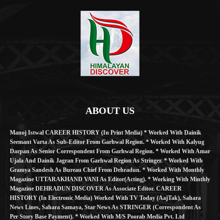
ABOUT US
Manoj Istwal CAREER HISTORY (in Print Media) * Worked With Dainik
Seemant Varta As Sub-Editor From Garhwal Region. * Worked With Kalyug
Darpan As Senior Correspondent From Garhwal Region. * Worked With Amar
Ujala And Dainik Jagran From Garhwal Region As Stringer. * Worked With
Gramya Sandesh As Bureau Chief From Dehradun. * Worked With Monthly
Magazine UTTARAKHAND VANI As Editor(Acting). * Working With Minthly
Magazine DEHRADUN DISCOVER As Associate Editor. CAREER
HISTORY (in Electronic Media) Worked With TV Today (AajTak), Sahara
News Lines, Sahara Samaya, Star News As STRINGER (Correspondent As
Per Story Base Payment). * Worked With M/S Poorab Media Pvt. Ltd