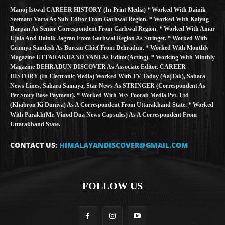
Manoj Istwal CAREER HISTORY (in Print Media) * Worked With Dainik
Seemant Varta As Sub-Editor From Garhwal Region. * Worked With Kalyug
Darpan As Senior Correspondent From Garhwal Region. * Worked With Amar
Ujala And Dainik Jagran From Garhwal Region As Stringer. * Worked With
Gramya Sandesh As Bureau Chief From Dehradun. * Worked With Monthly
Magazine UTTARAKHAND VANI As Editor(Acting). * Working With Minthly
Magazine DEHRADUN DISCOVER As Associate Editor. CAREER
HISTORY (in Electronic Media) Worked With TV Today (AajTak), Sahara
News Lines, Sahara Samaya, Star News As STRINGER (Correspondent As
Per Story Base Payment). * Worked With M/S Poorab Media Pvt. Ltd
(Khabron Ki Duniya) As A Correspondent From Uttarakhand State. * Worked
With Parakh(Mr. Vinod Dua News Capsules) As A Correspondent From
Uttarakhand State.
CONTACT US:
HIMALAYANDISCOVER@GMAIL.COM
FOLLOW US