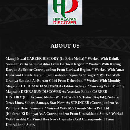
ABOUT US
Manoj Istwal CAREER HISTORY (in Print Media) * Worked With Dainik
Seemant Varta As Sub-Editor From Garhwal Region. * Worked With Kalyug
Darpan As Senior Correspondent From Garhwal Region. * Worked With Amar
Ujala And Dainik Jagran From Garhwal Region As Stringer. * Worked With
Gramya Sandesh As Bureau Chief From Dehradun. * Worked With Monthly
Magazine UTTARAKHAND VANI As Editor(Acting). * Working With Minthly
Magazine DEHRADUN DISCOVER As Associate Editor. CAREER
HISTORY (in Electronic Media) Worked With TV Today (AajTak), Sahara
News Lines, Sahara Samaya, Star News As STRINGER (Correspondent As
Per Story Base Payment). * Worked With M/S Poorab Media Pvt. Ltd
(Khabron Ki Duniya) As A Correspondent From Uttarakhand State. * Worked
With Parakh(Mr. Vinod Dua News Capsules) As A Correspondent From
Uttarakhand State.