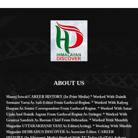
ABOUT US
Manoj Istwal CAREER HISTORY (in Print Media) * Worked With Dainik
Seemant Varta As Sub-Editor From Garhwal Region. * Worked With Kalyug
Darpan As Senior Correspondent From Garhwal Region. * Worked With Amar
Ujala And Dainik Jagran From Garhwal Region As Stringer. * Worked With
Gramya Sandesh As Bureau Chief From Dehradun. * Worked With Monthly
Magazine UTTARAKHAND VANI As Editor(Acting). * Working With Minthly
Magazine DEHRADUN DISCOVER As Associate Editor. CAREER
HISTORY (in Electronic Media) Worked With TV Today (AajTak), Sahara