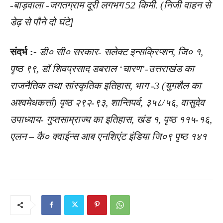
-बाड़वाला -जगतग्राम दूरी लगभग 52 किमी. (निजी वाहन से
डेढ़ से पौने दो घंटे]
संदर्भ :-
डी० सी० सरकार- सलेक्ट इन्सक्रिप्शन, जि० १,
पृष्ठ ९९, डॉ शिवप्रसाद डबराल ‘चारण’-उत्तराखंड का
राजनैतिक तथा सांस्कृतिक इतिहास, भाग -3 (युगशैल का
अश्वमेधकर्त्ता) पृष्ठ २९२-९३,
शान्तिपर्व, ३५८/५६, वासुदेव
उपाध्याय- गुप्तसाम्राज्य का इतिहास, खंड १, पृष्ठ ११५-१६,
एलन – कै० क्वाईन्स आब एनशिएंट इंडिया जि०९ पृष्ठ १४१