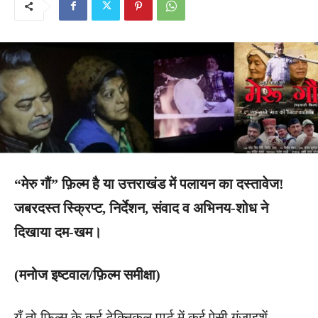
“मेरु गौं” फ़िल्म है या उत्तराखंड में पलायन का दस्तावेज!
जबरदस्त स्क्रिप्ट, निर्देशन, संवाद व अभिनय-शोध ने
दिखाया दम-खम।
(मनोज इष्टवाल/फ़िल्म समीक्षा)
यूँ तो फ़िल्म के कई टेक्निकल पार्ट में कई ऐसी गुंजाइशें