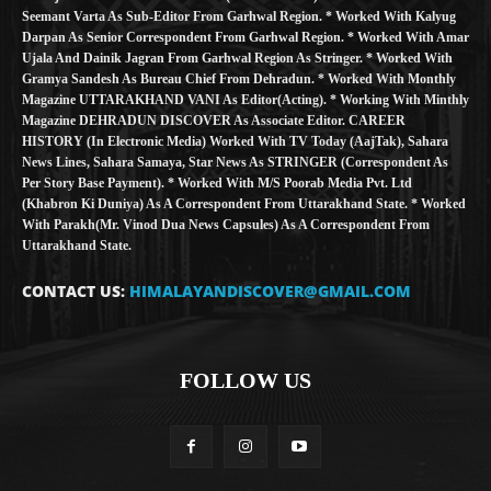
Seemant Varta As Sub-Editor From Garhwal Region. * Worked With Kalyug
Darpan As Senior Correspondent From Garhwal Region. * Worked With Amar
Ujala And Dainik Jagran From Garhwal Region As Stringer. * Worked With
Gramya Sandesh As Bureau Chief From Dehradun. * Worked With Monthly
Magazine UTTARAKHAND VANI As Editor(Acting). * Working With Minthly
Magazine DEHRADUN DISCOVER As Associate Editor. CAREER
HISTORY (in Electronic Media) Worked With TV Today (AajTak), Sahara
News Lines, Sahara Samaya, Star News As STRINGER (Correspondent As
Per Story Base Payment). * Worked With M/S Poorab Media Pvt. Ltd
(Khabron Ki Duniya) As A Correspondent From Uttarakhand State. * Worked
With Parakh(Mr. Vinod Dua News Capsules) As A Correspondent From
Uttarakhand State.
CONTACT US:
HIMALAYANDISCOVER@GMAIL.COM
FOLLOW US