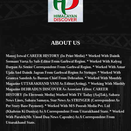
ABOUT US
Manoj Istwal CAREER HISTORY (in Print Media) * Worked With Dainik
Seemant Varta As Sub-Editor From Garhwal Region. * Worked With Kalyug
Darpan As Senior Correspondent From Garhwal Region. * Worked With Amar
Ujala And Dainik Jagran From Garhwal Region As Stringer. * Worked With
Gramya Sandesh As Bureau Chief From Dehradun. * Worked With Monthly
Magazine UTTARAKHAND VANI As Editor(Acting). * Working With Minthly
Magazine DEHRADUN DISCOVER As Associate Editor. CAREER
HISTORY (in Electronic Media) Worked With TV Today (AajTak), Sahara
News Lines, Sahara Samaya, Star News As STRINGER (Correspondent As
Per Story Base Payment). * Worked With M/S Poorab Media Pvt. Ltd
(Khabron Ki Duniya) As A Correspondent From Uttarakhand State. * Worked
With Parakh(Mr. Vinod Dua News Capsules) As A Correspondent From
Uttarakhand State.