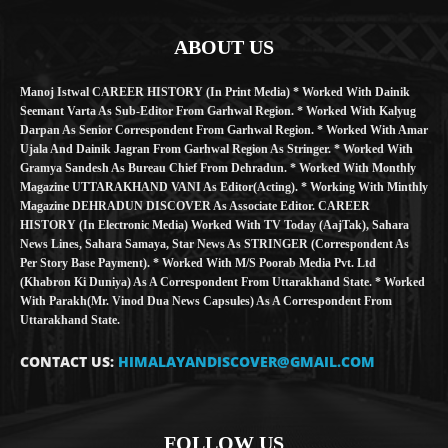
ABOUT US
Manoj Istwal CAREER HISTORY (in Print Media) * Worked With Dainik
Seemant Varta As Sub-Editor From Garhwal Region. * Worked With Kalyug
Darpan As Senior Correspondent From Garhwal Region. * Worked With Amar
Ujala And Dainik Jagran From Garhwal Region As Stringer. * Worked With
Gramya Sandesh As Bureau Chief From Dehradun. * Worked With Monthly
Magazine UTTARAKHAND VANI As Editor(Acting). * Working With Minthly
Magazine DEHRADUN DISCOVER As Associate Editor. CAREER
HISTORY (in Electronic Media) Worked With TV Today (AajTak), Sahara
News Lines, Sahara Samaya, Star News As STRINGER (Correspondent As
Per Story Base Payment). * Worked With M/S Poorab Media Pvt. Ltd
(Khabron Ki Duniya) As A Correspondent From Uttarakhand State. * Worked
With Parakh(Mr. Vinod Dua News Capsules) As A Correspondent From
Uttarakhand State.
CONTACT US:
HIMALAYANDISCOVER@GMAIL.COM
FOLLOW US