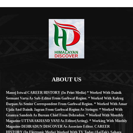
ABOUT US
Manoj Istwal CAREER HISTORY (in Print Media) * Worked With Dainik
Seemant Varta As Sub-Editor From Garhwal Region. * Worked With Kalyug
Darpan As Senior Correspondent From Garhwal Region. * Worked With Amar
Ujala And Dainik Jagran From Garhwal Region As Stringer. * Worked With
Gramya Sandesh As Bureau Chief From Dehradun. * Worked With Monthly
Magazine UTTARAKHAND VANI As Editor(Acting). * Working With Minthly
Magazine DEHRADUN DISCOVER As Associate Editor. CAREER
HISTORY (in Electronic Media) Worked With TV Today (AajTak), Sahara