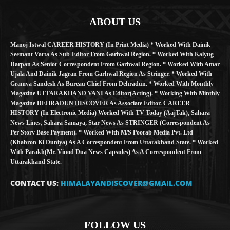
ABOUT US
Manoj Istwal CAREER HISTORY (in Print Media) * Worked With Dainik
Seemant Varta As Sub-Editor From Garhwal Region. * Worked With Kalyug
Darpan As Senior Correspondent From Garhwal Region. * Worked With Amar
Ujala And Dainik Jagran From Garhwal Region As Stringer. * Worked With
Gramya Sandesh As Bureau Chief From Dehradun. * Worked With Monthly
Magazine UTTARAKHAND VANI As Editor(Acting). * Working With Minthly
Magazine DEHRADUN DISCOVER As Associate Editor. CAREER
HISTORY (in Electronic Media) Worked With TV Today (AajTak), Sahara
News Lines, Sahara Samaya, Star News As STRINGER (Correspondent As
Per Story Base Payment). * Worked With M/S Poorab Media Pvt. Ltd
(Khabron Ki Duniya) As A Correspondent From Uttarakhand State. * Worked
With Parakh(Mr. Vinod Dua News Capsules) As A Correspondent From
Uttarakhand State.
CONTACT US:
HIMALAYANDISCOVER@GMAIL.COM
FOLLOW US