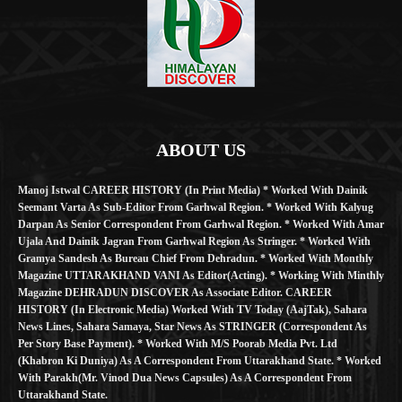
ABOUT US
Manoj Istwal CAREER HISTORY (in Print Media) * Worked With Dainik
Seemant Varta As Sub-Editor From Garhwal Region. * Worked With Kalyug
Darpan As Senior Correspondent From Garhwal Region. * Worked With Amar
Ujala And Dainik Jagran From Garhwal Region As Stringer. * Worked With
Gramya Sandesh As Bureau Chief From Dehradun. * Worked With Monthly
Magazine UTTARAKHAND VANI As Editor(Acting). * Working With Minthly
Magazine DEHRADUN DISCOVER As Associate Editor. CAREER
HISTORY (in Electronic Media) Worked With TV Today (AajTak), Sahara
News Lines, Sahara Samaya, Star News As STRINGER (Correspondent As
Per Story Base Payment). * Worked With M/S Poorab Media Pvt. Ltd
(Khabron Ki Duniya) As A Correspondent From Uttarakhand State. * Worked
With Parakh(Mr. Vinod Dua News Capsules) As A Correspondent From
Uttarakhand State.