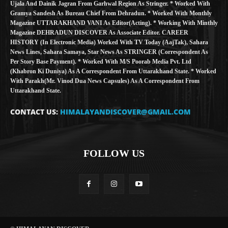
Ujala And Dainik Jagran From Garhwal Region As Stringer. * Worked With
Gramya Sandesh As Bureau Chief From Dehradun. * Worked With Monthly
Magazine UTTARAKHAND VANI As Editor(Acting). * Working With Minthly
Magazine DEHRADUN DISCOVER As Associate Editor. CAREER
HISTORY (in Electronic Media) Worked With TV Today (AajTak), Sahara
News Lines, Sahara Samaya, Star News As STRINGER (Correspondent As
Per Story Base Payment). * Worked With M/S Poorab Media Pvt. Ltd
(Khabron Ki Duniya) As A Correspondent From Uttarakhand State. * Worked
With Parakh(Mr. Vinod Dua News Capsules) As A Correspondent From
Uttarakhand State.
CONTACT US:
HIMALAYANDISCOVER@GMAIL.COM
FOLLOW US