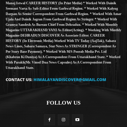
Manoj Istwal CAREER HISTORY (in Print Media) * Worked With Dainik
Seemant Varta As Sub-Editor From Garhwal Region. * Worked With Kalyug
Darpan As Senior Correspondent From Garhwal Region. * Worked With Amar
Ujala And Dainik Jagran From Garhwal Region As Stringer. * Worked With
Gramya Sandesh As Bureau Chief From Dehradun. * Worked With Monthly
Magazine UTTARAKHAND VANI As Editor(Acting). * Working With Minthly
Magazine DEHRADUN DISCOVER As Associate Editor. CAREER
HISTORY (in Electronic Media) Worked With TV Today (AajTak), Sahara
News Lines, Sahara Samaya, Star News As STRINGER (Correspondent As
Per Story Base Payment). * Worked With M/S Poorab Media Pvt. Ltd
(Khabron Ki Duniya) As A Correspondent From Uttarakhand State. * Worked
With Parakh(Mr. Vinod Dua News Capsules) As A Correspondent From
Uttarakhand State.
CONTACT US:
HIMALAYANDISCOVER@GMAIL.COM
FOLLOW US