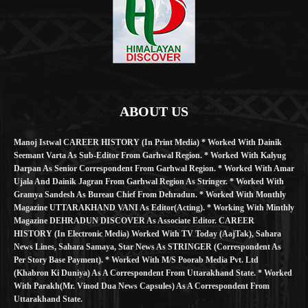
ABOUT US
Manoj Istwal CAREER HISTORY (in Print Media) * Worked With Dainik
Seemant Varta As Sub-Editor From Garhwal Region. * Worked With Kalyug
Darpan As Senior Correspondent From Garhwal Region. * Worked With Amar
Ujala And Dainik Jagran From Garhwal Region As Stringer. * Worked With
Gramya Sandesh As Bureau Chief From Dehradun. * Worked With Monthly
Magazine UTTARAKHAND VANI As Editor(Acting). * Working With Minthly
Magazine DEHRADUN DISCOVER As Associate Editor. CAREER
HISTORY (in Electronic Media) Worked With TV Today (AajTak), Sahara
News Lines, Sahara Samaya, Star News As STRINGER (Correspondent As
Per Story Base Payment). * Worked With M/S Poorab Media Pvt. Ltd
(Khabron Ki Duniya) As A Correspondent From Uttarakhand State. * Worked
With Parakh(Mr. Vinod Dua News Capsules) As A Correspondent From
Uttarakhand State.