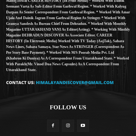
Manoj Istwal CAREER HISTORY (in Print Media) * Worked With Dainik
Seemant Varta As Sub-Editor From Garhwal Region. * Worked With Kalyug
Darpan As Senior Correspondent From Garhwal Region. * Worked With Amar
Ujala And Dainik Jagran From Garhwal Region As Stringer. * Worked With
Gramya Sandesh As Bureau Chief From Dehradun. * Worked With Monthly
Magazine UTTARAKHAND VANI As Editor(Acting). * Working With Minthly
Magazine DEHRADUN DISCOVER As Associate Editor. CAREER
HISTORY (in Electronic Media) Worked With TV Today (AajTak), Sahara
News Lines, Sahara Samaya, Star News As STRINGER (Correspondent As
Per Story Base Payment). * Worked With M/S Poorab Media Pvt. Ltd
(Khabron Ki Duniya) As A Correspondent From Uttarakhand State. * Worked
With Parakh(Mr. Vinod Dua News Capsules) As A Correspondent From
Uttarakhand State.
CONTACT US:
HIMALAYANDISCOVER@GMAIL.COM
FOLLOW US