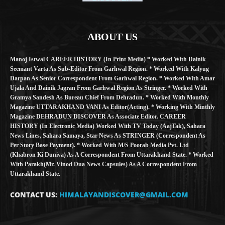
ABOUT US
Manoj Istwal CAREER HISTORY (in Print Media) * Worked With Dainik
Seemant Varta As Sub-Editor From Garhwal Region. * Worked With Kalyug
Darpan As Senior Correspondent From Garhwal Region. * Worked With Amar
Ujala And Dainik Jagran From Garhwal Region As Stringer. * Worked With
Gramya Sandesh As Bureau Chief From Dehradun. * Worked With Monthly
Magazine UTTARAKHAND VANI As Editor(Acting). * Working With Minthly
Magazine DEHRADUN DISCOVER As Associate Editor. CAREER
HISTORY (in Electronic Media) Worked With TV Today (AajTak), Sahara
News Lines, Sahara Samaya, Star News As STRINGER (Correspondent As
Per Story Base Payment). * Worked With M/S Poorab Media Pvt. Ltd
(Khabron Ki Duniya) As A Correspondent From Uttarakhand State. * Worked
With Parakh(Mr. Vinod Dua News Capsules) As A Correspondent From
Uttarakhand State.
CONTACT US:
HIMALAYANDISCOVER@GMAIL.COM