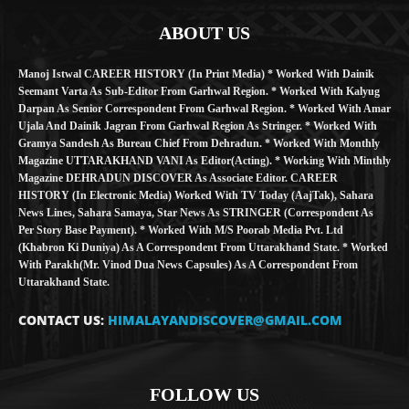
ABOUT US
Manoj Istwal CAREER HISTORY (in Print Media) * Worked With Dainik
Seemant Varta As Sub-Editor From Garhwal Region. * Worked With Kalyug
Darpan As Senior Correspondent From Garhwal Region. * Worked With Amar
Ujala And Dainik Jagran From Garhwal Region As Stringer. * Worked With
Gramya Sandesh As Bureau Chief From Dehradun. * Worked With Monthly
Magazine UTTARAKHAND VANI As Editor(Acting). * Working With Minthly
Magazine DEHRADUN DISCOVER As Associate Editor. CAREER
HISTORY (in Electronic Media) Worked With TV Today (AajTak), Sahara
News Lines, Sahara Samaya, Star News As STRINGER (Correspondent As
Per Story Base Payment). * Worked With M/S Poorab Media Pvt. Ltd
(Khabron Ki Duniya) As A Correspondent From Uttarakhand State. * Worked
With Parakh(Mr. Vinod Dua News Capsules) As A Correspondent From
Uttarakhand State.
CONTACT US:
HIMALAYANDISCOVER@GMAIL.COM
FOLLOW US