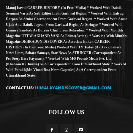
Manoj Istwal CAREER HISTORY (in Print Media) * Worked With Dainik
Seemant Varta As Sub-Editor From Garhwal Region. * Worked With Kalyug
Darpan As Senior Correspondent From Garhwal Region. * Worked With Amar
Ujala And Dainik Jagran From Garhwal Region As Stringer. * Worked With
Gramya Sandesh As Bureau Chief From Dehradun. * Worked With Monthly
Magazine UTTARAKHAND VANI As Editor(Acting). * Working With Minthly
Magazine DEHRADUN DISCOVER As Associate Editor. CAREER
HISTORY (in Electronic Media) Worked With TV Today (AajTak), Sahara
News Lines, Sahara Samaya, Star News As STRINGER (Correspondent As
Per Story Base Payment). * Worked With M/S Poorab Media Pvt. Ltd
(Khabron Ki Duniya) As A Correspondent From Uttarakhand State. * Worked
With Parakh(Mr. Vinod Dua News Capsules) As A Correspondent From
Uttarakhand State.
CONTACT US:
HIMALAYANDISCOVER@GMAIL.COM
FOLLOW US