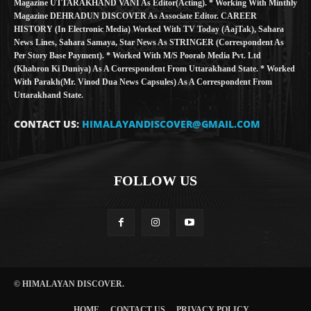
Magazine UTTARAKHAND VANI As Editor(Acting). * Working With Minthly
Magazine DEHRADUN DISCOVER As Associate Editor. CAREER
HISTORY (in Electronic Media) Worked With TV Today (AajTak), Sahara
News Lines, Sahara Samaya, Star News As STRINGER (Correspondent As
Per Story Base Payment). * Worked With M/S Poorab Media Pvt. Ltd
(Khabron Ki Duniya) As A Correspondent From Uttarakhand State. * Worked
With Parakh(Mr. Vinod Dua News Capsules) As A Correspondent From
Uttarakhand State.
CONTACT US:
HIMALAYANDISCOVER@GMAIL.COM
FOLLOW US
© HIMALAYAN DISCOVER.
HOME
CONTACT US
PRIVACY POLICY