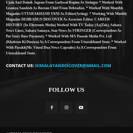
Ujala And Dainik Jagran From Garhwal Region As Stringer. * Worked With
Gramya Sandesh As Bureau Chief From Dehradun. * Worked With Monthly
Magazine UTTARAKHAND VANI As Editor(Acting). * Working With Minthly
Magazine DEHRADUN DISCOVER As Associate Editor. CAREER
HISTORY (in Electronic Media) Worked With TV Today (AajTak), Sahara
News Lines, Sahara Samaya, Star News As STRINGER (Correspondent As
Per Story Base Payment). * Worked With M/S Poorab Media Pvt. Ltd
(Khabron Ki Duniya) As A Correspondent From Uttarakhand State. * Worked
With Parakh(Mr. Vinod Dua News Capsules) As A Correspondent From
Uttarakhand State.
CONTACT US:
HIMALAYANDISCOVER@GMAIL.COM
FOLLOW US