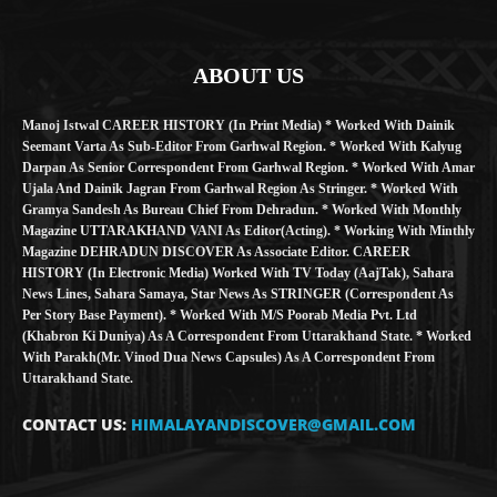
ABOUT US
Manoj Istwal CAREER HISTORY (in Print Media) * Worked With Dainik
Seemant Varta As Sub-Editor From Garhwal Region. * Worked With Kalyug
Darpan As Senior Correspondent From Garhwal Region. * Worked With Amar
Ujala And Dainik Jagran From Garhwal Region As Stringer. * Worked With
Gramya Sandesh As Bureau Chief From Dehradun. * Worked With Monthly
Magazine UTTARAKHAND VANI As Editor(Acting). * Working With Minthly
Magazine DEHRADUN DISCOVER As Associate Editor. CAREER
HISTORY (in Electronic Media) Worked With TV Today (AajTak), Sahara
News Lines, Sahara Samaya, Star News As STRINGER (Correspondent As
Per Story Base Payment). * Worked With M/S Poorab Media Pvt. Ltd
(Khabron Ki Duniya) As A Correspondent From Uttarakhand State. * Worked
With Parakh(Mr. Vinod Dua News Capsules) As A Correspondent From
Uttarakhand State.
CONTACT US:
HIMALAYANDISCOVER@GMAIL.COM