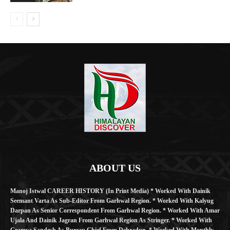
ABOUT US
Manoj Istwal CAREER HISTORY (in Print Media) * Worked With Dainik
Seemant Varta As Sub-Editor From Garhwal Region. * Worked With Kalyug
Darpan As Senior Correspondent From Garhwal Region. * Worked With Amar
Ujala And Dainik Jagran From Garhwal Region As Stringer. * Worked With
Gramya Sandesh As Bureau Chief From Dehradun. * Worked With Monthly